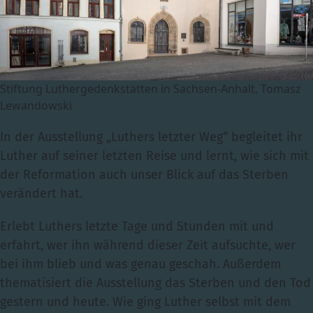
Stiftung Luthergedenkstätten in Sachsen-Anhalt, Tomasz
Lewandowski
In der Ausstellung „Luthers letzter Weg“ begleitet ihr
Luther auf seiner letzten Reise und lernt, wie sich mit
der Reformation auch unser Blick auf das Sterben
verändert hat.
Erlebt Luthers letzte Tage und Stunden mit und
erfahrt, wer ihn während dieser Zeit aufsuchte, wer
bei ihm blieb und was genau geschah. Außerdem
thematisiert die Ausstellung das Sterben und den Tod
gestern und heute. Wie ging Luther selbst mit dem