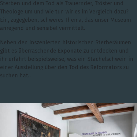
Sterben und dem Tod als Trauernder, Tröster und
Theologe um und wie tun wir es im Vergleich dazu?
Ein, zugegeben, schweres Thema, das unser Museum
anregend und sensibel vermittelt.
Neben den inszenierten historischen Sterberäumen
gibt es überraschende Exponate zu entdecken und
ihr erfahrt beispielsweise, was ein Stachelschwein in
einer Ausstellung über den Tod des Reformators zu
suchen hat..