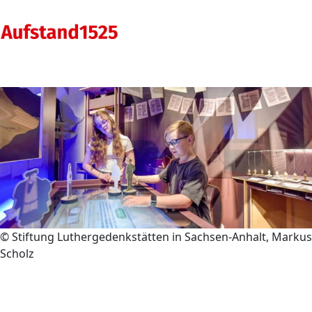
Start
»
Mitmachausstellung
Start
Darum geht’s
Themen & Meinungen
Akteure
Mitmachausstellung
© Stiftung Luthergedenkstätten in Sachsen-Anhalt, Markus
Scholz
Impressum
Datenschutz
Ausstellung: 1525! Aufstand