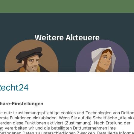
Weitere Akteuere
Hans Zeiß
Elsa Knauth
Beamter
Bürgerstochter
Mehr erfahren
Mehr erfahren