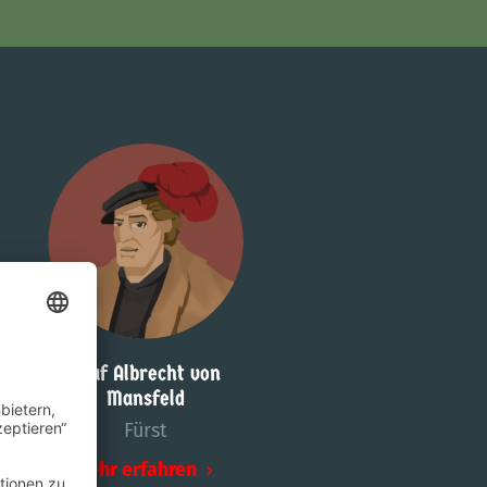
Graf Albrecht von
Mansfeld
Fürst
Mehr erfahren