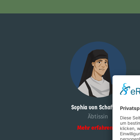
Sophia von Schafstedt
Äbtissin
Mehr erfahren