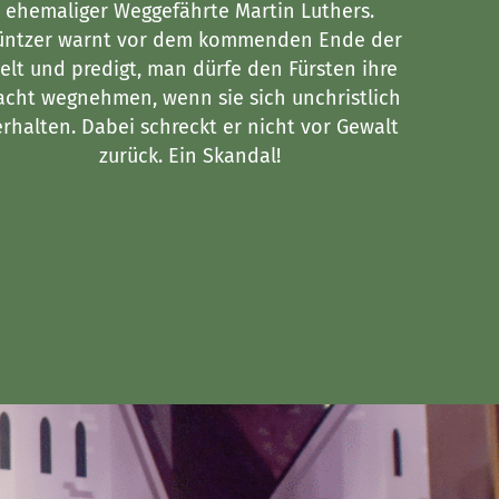
ehemaliger Weggefährte Martin Luthers.
gefl
ntzer warnt vor dem kommenden Ende der
Re
elt und predigt, man dürfe den Fürsten ihre
aufh
cht wegnehmen, wenn sie sich unchristlich
fü
erhalten. Dabei schreckt er nicht vor Gewalt
zurück. Ein Skandal!