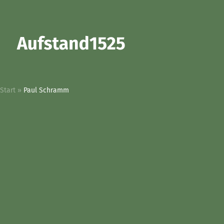
Start
»
Paul Schramm
Start
Darum geht’s
Themen & Meinungen
Akteure
Mitmachausstellung