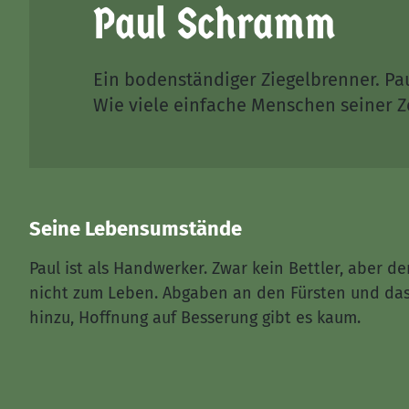
Paul Schramm
Ein bodenständiger Ziegelbrenner. Pa
Wie viele einfache Menschen seiner Ze
Seine Lebensumstände
Paul ist als Handwerker. Zwar kein Bettler, aber d
nicht zum Leben. Abgaben an den Fürsten und da
hinzu, Hoffnung auf Besserung gibt es kaum.