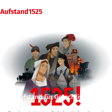
Start
Darum geht’s
Themen & Meinungen
Akteure
Mitmachausstellung
Impressum
Datenschutz