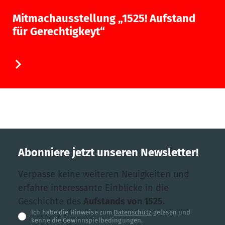
Mitmachausstellung „1525! Aufstand
für Gerechtigkeyt“
Spiel mit. Entscheide selbst.
Abonniere jetzt unseren Newsletter!
Verpasse keine weiteren Neuigkeiten und
erfahre interessante Einblicke in die
Geschichte des
Aufstands von 1525
.
Ich habe die Hinweise zum
Datenschutz
gelesen und
kenne die Gewinnspielbedingungen.